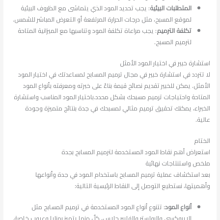
المتطلبات البيئية
: يجب تحديد المود الذي يتماشى مع الظروف البيئية
لموقع المسبح، مثل درجات الحرارة المرتفعة أو التعرض المباشر للشمس.
تكلفة الترميم
: يجب مراعاة تكلفة المود وتناسبها مع الميزانية المتاحة
لترميم المسبح.
استشارة خبير في اختيار المود الأمثل
لا تتردد في استشارة خبير في مجال ترميم المسابح لمساعدتك في اختيار المود
الأمثل. يمكن للخبير تقديم نصائح قيمة بناءً على خبرته ومعرفته بأنواع المود
المتاحة واحتياجات ترميم مسبحك بشكل محدد.باختيار المود المناسب واستشارة
الخبراء، يمكنك تحقيق ترميم مثالي لمسبحك في جدة بنتائج متميزة وجودة
عالية.
الختام
استعراض أهم نقاط المود المستخدمة لترميم المسابح بجدة
ملخص واستنتاجات نهائية
بعد استكشاف عملية ترميم المسابح باستخدام المود في جدة وأنواعها
وأهميتها، نستطيع التوصل إلى النقاط الرئيسية التالية:
أنواع المود
: تتنوع أنواع المود المستخدمة في ترميم المسابح مثل
الإيبوكسي والبولستر والفايبر جلاس، كلٌ منها يتميز بمزايا وعيوب خاصة.