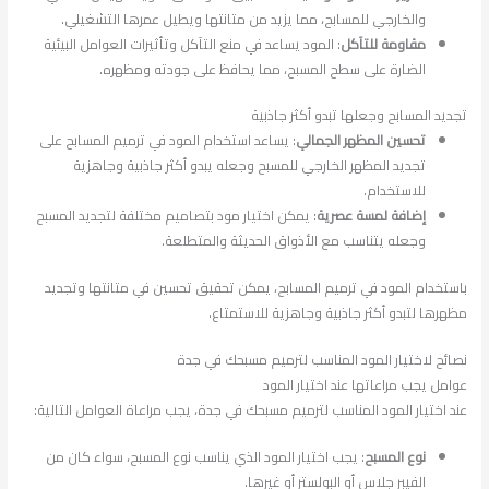
والخارجي للمسابح، مما يزيد من متانتها ويطيل عمرها التشغيلي.
مقاومة للتآكل
: المود يساعد في منع التآكل وتأثيرات العوامل البيئية
الضارة على سطح المسبح، مما يحافظ على جودته ومظهره.
تجديد المسابح وجعلها تبدو أكثر جاذبية
تحسين المظهر الجمالي
: يساعد استخدام المود في ترميم المسابح على
تجديد المظهر الخارجي للمسبح وجعله يبدو أكثر جاذبية وجاهزية
للاستخدام.
إضافة لمسة عصرية
: يمكن اختيار مود بتصاميم مختلفة لتجديد المسبح
وجعله يتناسب مع الأذواق الحديثة والمتطلعة.
باستخدام المود في ترميم المسابح، يمكن تحقيق تحسين في متانتها وتجديد
مظهرها لتبدو أكثر جاذبية وجاهزية للاستمتاع.
نصائح لاختيار المود المناسب لترميم مسبحك في جدة
عوامل يجب مراعاتها عند اختيار المود
عند اختيار المود المناسب لترميم مسبحك في جدة، يجب مراعاة العوامل التالية:
نوع المسبح
: يجب اختيار المود الذي يناسب نوع المسبح، سواء كان من
الفيبر جلاس أو البولستر أو غيرها.