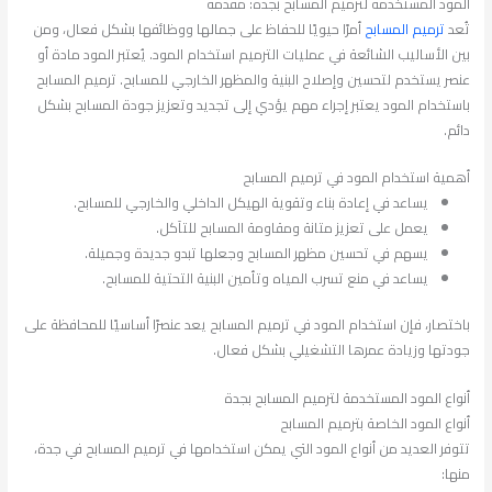
المود المستخدمة لترميم المسابح بجدة: مقدمة
تُعد
ترميم المسابح
أمرًا حيويًا للحفاظ على جمالها ووظائفها بشكل فعال، ومن
بين الأساليب الشائعة في عمليات الترميم استخدام المود. يُعتبر المود مادة أو
عنصر يستخدم لتحسين وإصلاح البنية والمظهر الخارجي للمسابح. ترميم المسابح
باستخدام المود يعتبر إجراء مهم يؤدي إلى تجديد وتعزيز جودة المسابح بشكل
دائم.
أهمية استخدام المود في ترميم المسابح
يساعد في إعادة بناء وتقوية الهيكل الداخلي والخارجي للمسابح.
يعمل على تعزيز متانة ومقاومة المسابح للتآكل.
يسهم في تحسين مظهر المسابح وجعلها تبدو جديدة وجميلة.
يساعد في منع تسرب المياه وتأمين البنية التحتية للمسابح.
باختصار، فإن استخدام المود في ترميم المسابح يعد عنصرًا أساسيًا للمحافظة على
جودتها وزيادة عمرها التشغيلي بشكل فعال.
أنواع المود المستخدمة لترميم المسابح بجدة
أنواع المود الخاصة بترميم المسابح
تتوفر العديد من أنواع المود التي يمكن استخدامها في ترميم المسابح في جدة،
منها: