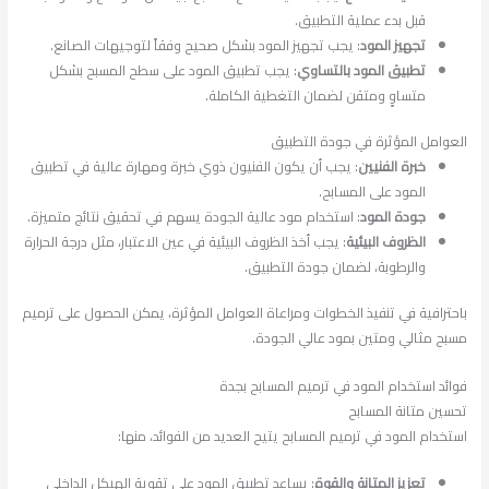
قبل بدء عملية التطبيق.
تجهيز المود
: يجب تجهيز المود بشكل صحيح وفقاً لتوجيهات الصانع.
تطبيق المود بالتساوي
: يجب تطبيق المود على سطح المسبح بشكل
متساوٍ ومتقن لضمان التغطية الكاملة.
العوامل المؤثرة في جودة التطبيق
خبرة الفنيين
: يجب أن يكون الفنيون ذوي خبرة ومهارة عالية في تطبيق
المود على المسابح.
جودة المود
: استخدام مود عالية الجودة يسهم في تحقيق نتائج متميزة.
الظروف البيئية
: يجب أخذ الظروف البيئية في عين الاعتبار، مثل درجة الحرارة
والرطوبة، لضمان جودة التطبيق.
باحترافية في تنفيذ الخطوات ومراعاة العوامل المؤثرة، يمكن الحصول على ترميم
مسبح مثالي ومتين بمود عالي الجودة.
فوائد استخدام المود في ترميم المسابح بجدة
تحسين متانة المسابح
استخدام المود في ترميم المسابح يتيح العديد من الفوائد، منها:
تعزيز المتانة والقوة
: يساعد تطبيق المود على تقوية الهيكل الداخلي