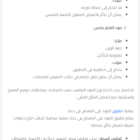
قد تحتاج إلى صيانة دورية.
يمكن أن يتأثر بالتعرض المطول لأشعة الشمس.
مود الفايبر جلاس
:
مزايا
:
خفة الوزن.
مقاومة للتأكل.
عيوب
:
يحتاج إلى احترافية في التطبيق.
يمكن أن يكون قابل للكسر في حالات التعرض للصدمات.
باختصار، يجب اختيار نوع المود المناسب حسب احتياجات ومتطلبات ترميم المسبح
واستشارة خبير لضمان النتائج المثلى.
عملية
تطبيق
المود على المسابح في جدة
يعتبر تطبيق المود على المسابح في جدة عملية حساسة تتطلب اتباع خطوات
دقيقة لضمان نتائج ممتازة:
تنظيف السطح
: يجب تنظيف سطح المسبح جيدًا من الأوساخ والشوائب