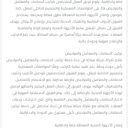
بدقة واحترافية. يقوم فريق العمل المتخصص بتركيب الحمامات والمغاسل
والمراحيض بناءً على المواصفات المعمارية والتصميم الداخلي للمنزل. كما
يقومون بإصلاح الأجهزة الصحية المعطلة بطرق فعالة وسريعة. يستخدم
الفنيون الأدوات المناسبة والتقنيات الحديثة لتشخيص وإصلاح الأعطال. يهدف
الفريق إلى ضمان تشغيل سليم للأجهزة الصحية وتوفير الراحة والرفاهية
للعملاء. تعتبر هذه الخدمة جزءًا أساسيًا من صيانة السباكة، حيث يتم التركيب
والإصلاح بمهنية وجودة عالية.
تركيب الحمامات والمغاسل والمراحيض
تقدم شركة صيانة سباكة في جدة خدمة تركيب الحمامات والمغاسل والمراحيض
بأعلى جودة ودقة. يتم تنفيذ عملية التركيب وفقًا للمواصفات المعمارية
وتصميم الداخلية للمنزل. يقوم الفنيون المتخصصون بتوصيل الأنابيب وتثبيت
الحمامات والمغاسل والمراحيض بطريقة محترفة، مع الاهتمام بالتفاصيل
والتشطيبات النهائية. يهدف الفريق إلى ضمان العمل السليم والمظهر الجميل
لهذه الأجهزة الصحية. بالإضافة إلى ذلك، يوفر الفريق الاستشارة المهنية في
اختيار الحمامات والمغاسل والمراحيض المناسبة والتي تلبي احتياجات ورغبات
العملاء. بالتعاقد مع شركة صيانة سباكة في جدة، ستحصل على خدمة تركيب
الحمامات والمغاسل والمراحيض بأعلى مستوى من الجودة والاحترافية.
إصلاح الأجهزة الصحية المعطلة بدقة واحترافية