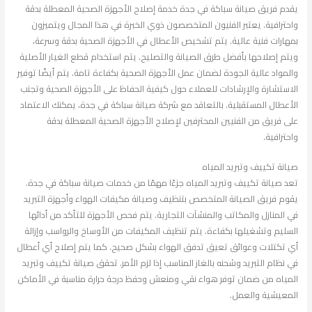
يقدم فريق صيانة سباكة في جدة خدمة إصلاح الأجهزة الصحية المعطلة بدقة
واحترافية. يعتبر الفنيون المتخصصون ذوي الخبرة في هذا المجال ويتميزون
بمهارات فنية عالية. يتم تشخيص الأعطال في الأجهزة الصحية بدقة وسرعة،
ويتم إصلاحها بأفضل طرق الصيانة والتصليح. يتم استخدام قطع الغيار الأصلية
والمواد عالية الجودة لضمان عمل الأجهزة الصحية بكفاءة تامة. يتم أيضًا توفير
الاستشارة والإرشادات للعملاء حول كيفية الحفاظ على الأجهزة الصحية وتجنب
الأعطال المستقبلية. بالتعاقد مع شركة صيانة سباكة في جدة، يمكنك الاعتماد
على فريق من الفنيين المحترفين لإصلاح الأجهزة الصحية المعطلة بدقة
واحترافية.
صيانة تكييف وتبريد المياه
تعد صيانة تكييف وتبريد المياه جزءًا مهمًا من خدمات صيانة سباكة في جدة.
يقوم فريق الصيانة المتخصص بتنظيف وصيانة مكيفات الهواء وأجهزة التبريد
في المنازل والمكاتب والمنشآت التجارية. يتم فحص الأجهزة للتأكد من أدائها
السليم وتشغيلها بكفاءة. يتم تنظيف المكيفات من الأوساخ والرواسب وإزالة
أي تكتلات وعوائق تعيق تدفق الهواء بشكل صحيح. كما يتم إصلاح أي أعطال
في نظام التبريد وشحنه بالغاز المناسب إذا لزم الأمر. تحقق صيانة تكييف وتبريد
المياه من ضمان توفر هواء نقي ومنعش وحفظ درجة حرارة مناسبة في الأماكن
المعيشية والعمل.