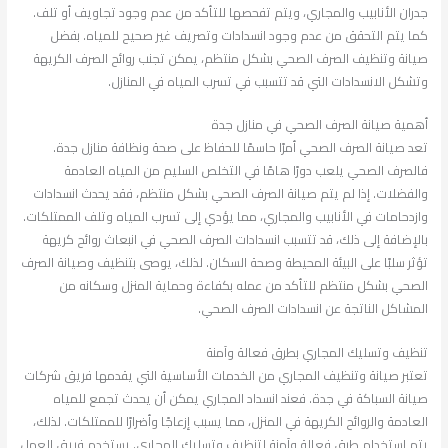
جدران الأنابيب والمجاري، ويتم تفحصها للتأكد من عدم وجود تجاويف أو تلف.
كما يتم التحقق من عدم وجود انسدادات وتصريف غير صحيح للمياه. بفضل
صيانة وتنظيف الصرف الصحي بشكل منتظم، يمكن تجنب روائح الصرف الكريهة
وتشكل الانسدادات التي قد تتسبب في تسرب المياه في المنازل.
أهمية صيانة الصرف الصحي في منازل جدة
تعد صيانة الصرف الصحي أمرًا حاسمًا للحفاظ على صحة ونظافة منازل جدة.
فالصرف الصحي يلعب دورًا هامًا في التخلص السليم من المياه العادمة
والفضلات. إذا لم يتم صيانة الصرف الصحي بشكل منتظم، فقد يحدث انسدادات
وازدحامات في الأنابيب والمجاري، مما يؤدي إلى تسرب المياه وتلف الممتلكات.
بالإضافة إلى ذلك، قد تتسبب انسدادات الصرف الصحي في انبعاث روائح كريهة
تؤثر سلبًا على البيئة المحيطة وصحة السكان. لذلك، يوصى بتنظيف وصيانة الصرف
الصحي بشكل منتظم للتأكد من عمله بكفاءة وحماية المنزل وسكانه من
المشاكل الناتجة عن انسدادات الصرف الصحي.
تنظيف وتسليك المجاري بطرق فعالة وآمنة
تعتبر صيانة وتنظيف المجاري من الخدمات الأساسية التي يقدمها فريق شركات
صيانة السباكة في جدة. فعند انسداد المجاري يمكن أن يحدث تجمع للمياه
العادمة والروائح الكريهة في المنزل، مما يسبب إزعاجًا وأضرارًا للممتلكات. لذلك،
يتم استخدام طرق فعالة وآمنة لتنظيف وتسليك المجاري. يستخدم فريق العمل