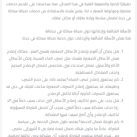
حقيقيًا للخبرة والمعرفة الفنية في هذا المجال، مما يساعدها على تقديم خدمات
متميزة وموثوقة للعملاء. لذا، ينصح بشدة بالاستفادة من خدمات صيانة سباكة
في جدة لضمان سلامة وراحة منزلك أو مكان عملك.
الأسئلة الشائعة وإجاباتها حول صيانة سباكة في جدةانة
هنا بعض الأسئلة الشائعة والإجابات حول خدمة صيانة سباكة في جدة:
هل يمكن أن أقوم بإصلاح الأعطال الصغيرة بنفسي؟نعم ، يمكنك إصلاح
بعض الأعطال الصغيرة بنفسك مثل تسرب الماء البسيط. ولكن للأعطال
الأكبر والأعمق، يفضل استدعاء فني متخصص لضمان الإصلاح السليم
وتجنب المشاكل المستقبلية.
كم يستغرق إصلاح تسرب المياه؟يعتمد ذلك على حجم التسرب
وطبيعته. قد يستغرق إصلاح التسربات الصغيرة ساعات قليلة، في حين قد
يستغرق التسربات الكبيرة أيامًا لكامل الإصلاح.
هل يجب علي دفع تكاليف إصلاح الأعطال التي حدثت بسبب خطأ فني؟لا
، إذا حدثت مشكلة بسبب خطأ الفني، فيجب أن تتحمل الشركة المسؤولة
تكاليف الإصلاح وأي أضرار تسببت فيها المشكلة.
كم طويلة ضمان الخدمة؟يعتمد طول ضمان الخدمة على سياسة
الشركة. عادةً ما يكون هناك ضمان لمدة فترة بين 6 أشهر إلى عامين ،
وفي هذه الفترة ستقوم الشركة بإصلاح أي مشكلة بدون تكلفة إضافية.