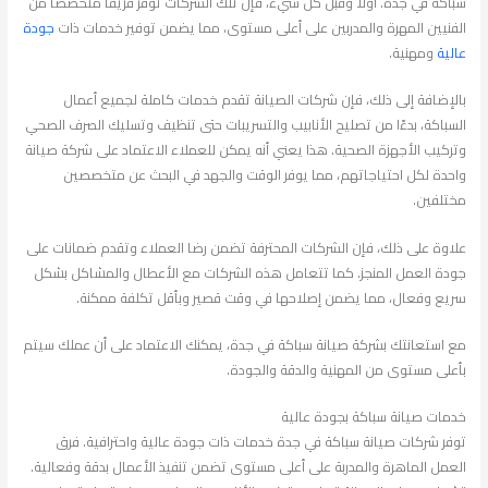
سباكة في جدة. أولاً وقبل كل شيء، فإن تلك الشركات توفر فريقًا متخصصًا من
الفنيين المهرة والمدربين على أعلى مستوى، مما يضمن توفير خدمات ذات
جودة
عالية
ومهنية.
بالإضافة إلى ذلك، فإن شركات الصيانة تقدم خدمات كاملة لجميع أعمال
السباكة، بدءًا من تصليح الأنابيب والتسريبات حتى تنظيف وتسليك الصرف الصحي
وتركيب الأجهزة الصحية. هذا يعني أنه يمكن للعملاء الاعتماد على شركة صيانة
واحدة لكل احتياجاتهم، مما يوفر الوقت والجهد في البحث عن متخصصين
مختلفين.
علاوة على ذلك، فإن الشركات المحترفة تضمن رضا العملاء وتقدم ضمانات على
جودة العمل المنجز. كما تتعامل هذه الشركات مع الأعطال والمشاكل بشكل
سريع وفعال، مما يضمن إصلاحها في وقت قصير وبأقل تكلفة ممكنة.
مع استعانتك بشركة صيانة سباكة في جدة، يمكنك الاعتماد على أن عملك سيتم
بأعلى مستوى من المهنية والدقة والجودة.
خدمات صيانة سباكة بجودة عالية
توفر شركات صيانة سباكة في جدة خدمات ذات جودة عالية واحترافية. فرق
العمل الماهرة والمدربة على أعلى مستوى تضمن تنفيذ الأعمال بدقة وفعالية.