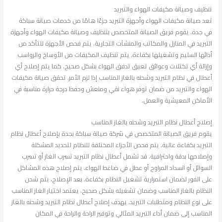
تنظيف وصيانة مكيفات الهواء والتبريد
تعد صيانة مكيفات الهواء وأجهزة التبريد جزءًا هامًا من خدمات صيانة سباكة
في جدة. يقوم فريق الصيانة المتخصص بتنظيف وصيانة مكيفات الهواء وأجهزة
التبريد في المنازل والمكاتب والمنشآت التجارية. يتم فحص الأجهزة للتأكد من
أدائها السليم وتشغيلها بكفاءة. يتم تنظيف المكيفات من الأوساخ والرواسب
وإزالة أي تكتلات وعوائق تعيق تدفق الهواء بشكل صحيح. كما يتم إصلاح أي
أعطال في نظام التبريد وشحنه بالغاز المناسب إذا لزم الأمر. تحقق صيانة مكيفات
الهواء والتبريد من ضمان توفر هواء نقي ومنعش وحفظ درجة حرارة مناسبة في
الأماكن المعيشية والعمل.
إصلاح أعطال نظام التبريد وشحنه بالغاز المناسب
يقوم فريق الصيانة المتخصص في شركة صيانة سباكة بجدة بإصلاح أعطال نظام
التبريد بكفاءة عالية. يتم فحص الأجزاء المختلفة للنظام لتحديد المشكلة
وإصلاحها بدقة واحترافية. قد تشمل أعطال نظام التبريد تسرب الغاز أو تسرب
السوائل أو انسداد المراوح أو عطل في ضاغط الهواء. يتم إصلاح هذه المشاكل
على الفور لضمان استمرارية تشغيل النظام بكفاءة. بعد الإصلاح، يتم شحن
النظام بالغاز المناسب وضمان تشغيله بشكل صحيح. يعتمد اختيار الغاز المناسب
على نوع النظام ومتطلبات التبريد. يهدف إصلاح أعطال نظام التبريد وشحنه بالغاز
المناسب إلى ضمان أداء التبريد المثالي وتوفير الراحة والراحة في المكان