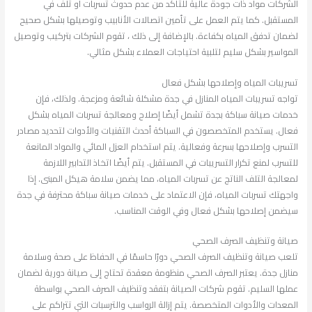
الشركات مواد ذات جودة عالية للتأكد من عدم حدوث تسربات أو تلف في
المستقبل. كما يتم العمل على تأمين اتصالات الأنابيب وتوصيلها بشكل صحيح
لضمان تدفق المياه بكفاءة. بالإضافة إلى ذلك ، تقوم الشركات بتركيب وتوصيل
المواسير بشكل سليم لتلبية احتياجات العملاء بشكل مثالي.
تسريبات المياه وإصلاحها بشكل فعال
تواجه تسريبات المياه المنازل في جدة مشكلة شائعة ومزعجة. ولذلك، فإن
خدمات صيانة سباكة بجدة تشمل أيضًا إصلاح ومعالجة تسربات المياه بشكل
فعال. يستخدم المتخصصون في السباكة أحدث التقنيات والأدوات لتحديد مصادر
التسرب وإصلاحها بسرعة وفعالية. يتم استخدام العزل المائي والمواد المانعة
للتسرب لمنع تكرار التسريبات في المستقبل. يتم أيضًا اتخاذ التدابير اللازمة
لمعالجة التلف الناتج عن تسربات المياه، مما يضمن سلامة هيكل المبنى. إذا
واجهتك تسربات المياه، فإن الاعتماد على خدمات صيانة سباكة محترفة في جدة
سيضمن إصلاحها بشكل فعال وفي الوقت المناسب.
صيانة وتنظيف الصرف الصحي
تلعب صيانة وتنظيف الصرف الصحي دورًا حاسمًا في الحفاظ على صحة وسلامة
منازل جدة. يعتبر الصرف الصحي منظومة معقدة تحتاج إلى صيانة دورية لضمان
عملها السليم. تقوم شركات الصيانة بتفقد وتنظيف الصرف الصحي بواسطة
المعدات والأدوات المتخصصة. يتم إزالة الرواسب والترسبات التي تتراكم على