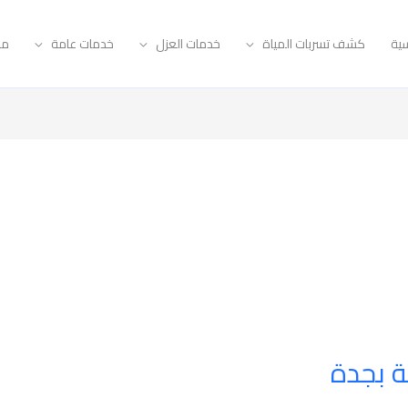
سية
كشف تسربات المياة
خدمات العزل
خدمات عامة
مق
ة بجدة