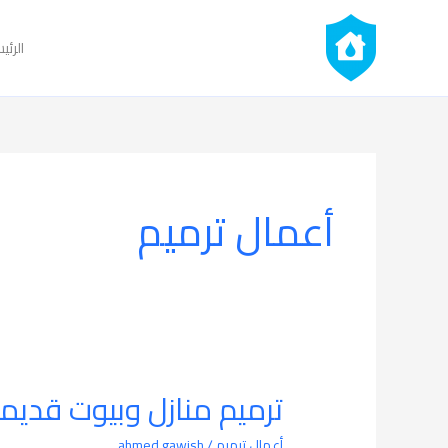
خطي
لى
الرئي
لمحتوى
أعمال ترميم
ترميم منازل وبيوت قديم
ترميم
منازل
أعمال ترميم
/
ahmed gawish