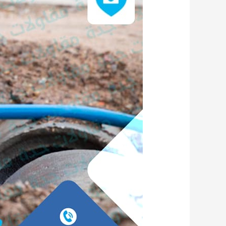
سباكة
بجدة